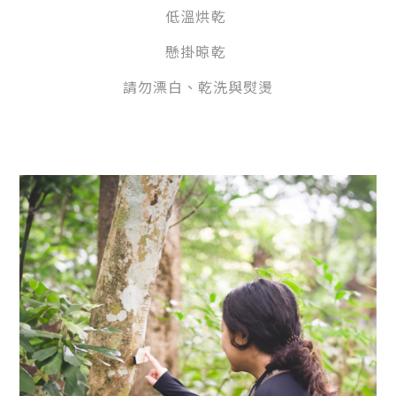
低溫烘乾
懸掛晾乾
請勿
漂白、
乾洗與
熨燙