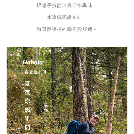
銀離子抗菌無畏汗水異味，
冰涼感親膚布料，
如同夏夜裡的晚風般舒適。