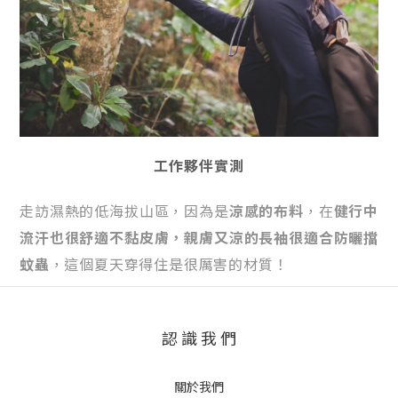
工作夥伴實測
走訪濕熱的低海拔山區，因為是
涼感的布料
，在
健行中
流汗也很舒適不黏皮膚，親膚又涼的長袖很適合防曬擋
蚊蟲
，這個夏天穿得住是很厲害的材質！
認 識 我 們
關於我們