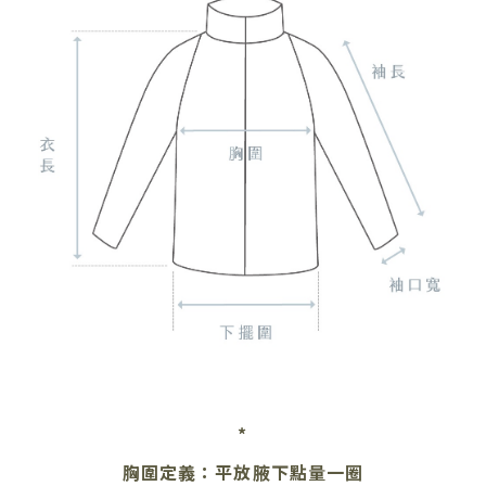
*
胸圍定義：平放腋下點量一圈