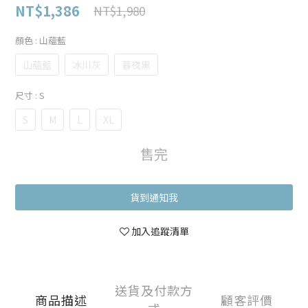
NT$1,386
NT$1,980
顏色
: 山蘊藍
山蘊藍
冰川灰
暮夜黑
尺寸
: S
S
M
L
XL
售完
貨到通知我
加入追蹤清單
送貨及付款方
商品描述
顧客評價