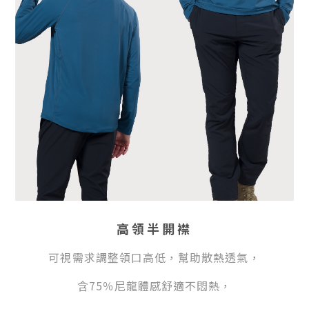
高領半開襟
可視需求調整領口高低，幫助散熱透氣，
含75％尼龍體感舒適不悶熱，