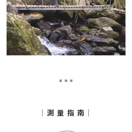
■
■ ■
｜測 量 指 南｜