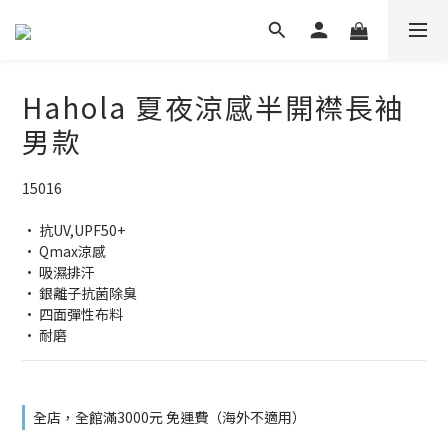
Hahola 夏夜涼感半開襟長袖
男款
15016
• 抗UV,UPF50+
• Qmax涼感
• 吸濕排汗
• 銀離子抗菌除臭
• 四面彈性布料
• 耐磨
全店，全館滿3000元 免運費（海外不適用）