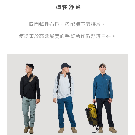
彈性舒適
四面彈性布料，搭配腋下剪接片，
使從事於高延展度的手臂動作仍舒適自在。