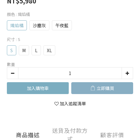
NT$5,980
顏色
: 熾焰橘
熾焰橘
沙塵灰
午夜藍
尺寸
: S
S
M
L
XL
數量
加入購物車
立即購買
加入追蹤清單
送貨及付款方
商品描述
顧客評價
式