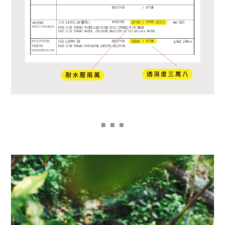
■
■ ■