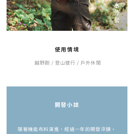
使用情境
越野跑
/
登山健行 /
戶外休閒
開發
小
誌
隨著機能布料演進，經過一年的開發淬鍊，