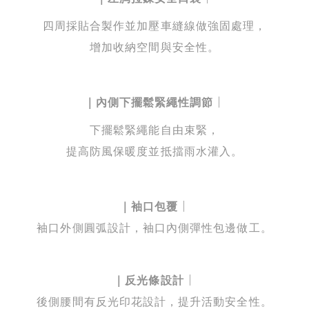
四周
採貼合製作並加壓車縫線做強固處理，
增加收納空間與安全性。
｜
｜
內側下擺鬆緊繩性調節
下擺
鬆緊繩能自由束緊，
提高防風保暖度並抵擋雨水灌入。
｜
｜
袖口包覆
袖口外側圓弧設計，袖口內側彈性包邊做工。
｜
｜
反光條設計
後側腰間有反光印花設計，提升活動安全性。