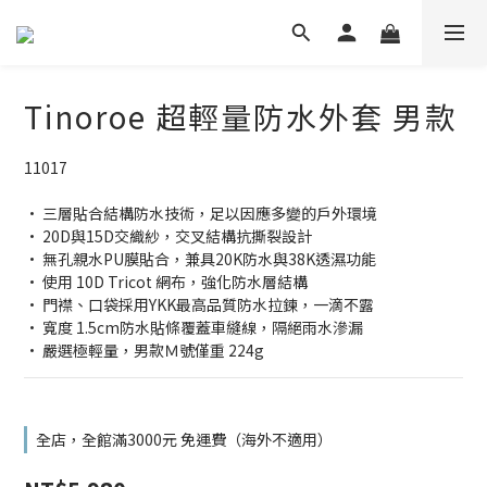
Tinoroe 超輕量防水外套 男款
11017
· 三層貼合結構防水技術，足以因應多變的戶外環境
· 20D與15D交織紗，交叉結構抗撕裂設計
· 無孔親水PU膜貼合，兼具20K防水與38K透濕功能
· 使用 10D Tricot 網布，強化防水層結構
· 門襟、口袋採用YKK最高品質防水拉鍊，一滴不露
· 寬度 1.5cm防水貼條覆蓋車縫線，隔絕雨水滲漏
· 嚴選極輕量，男款Ｍ號僅重 224g
全店，全館滿3000元 免運費（海外不適用）