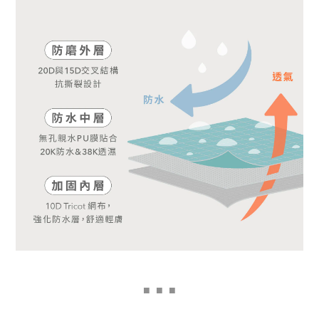
■
■ ■