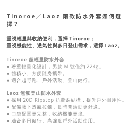
Tinoroe／
Laoz
兩款防水外套如何選
擇？
重視輕量與收納便利，選擇 Tinoroe；
重視機能性、透氣性與多日登山需求，選擇 Laoz。
Tinoroe 超輕量防水外套
●
著
重輕量化設計，男款 M 號僅約 224g。
●
體積小、
方便隨身攜帶。
●
適合越野跑、戶外活動、登山健行。
Laoz 無氟登山防水外套
●
採用 20D Ripstop 抗撕裂結構，提升戶外耐用性。
● 配備
腋下透氣拉鍊，長時間活動更舒適。
●
口袋配置更完整，收納機能更強。
●
適合多日健行、高強度戶外活動使用。