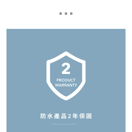
■
■ ■