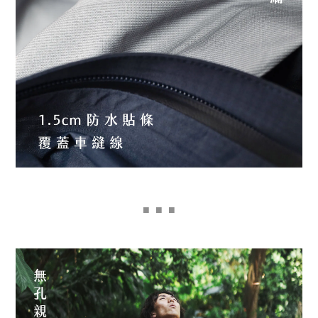
■
■ ■