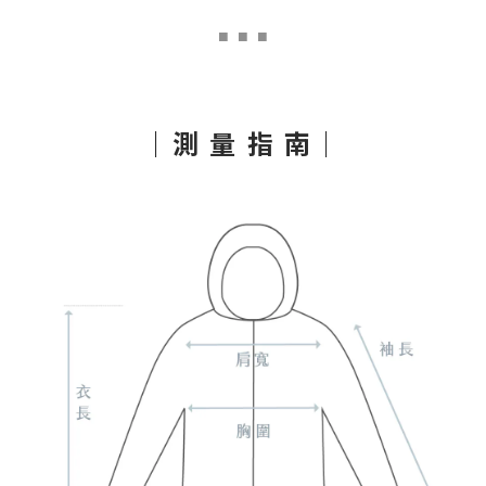
■
■ ■
｜測 量 指 南｜
立即購買