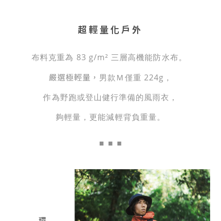
超輕量化戶外
布料克重為 83 g/m² 三層高機能防水布。
嚴選極輕量，
男款Ｍ僅重 224g，
作為野跑或登山健行準備的風雨衣，
夠
輕量，更能減輕背負重量。
■
■ ■