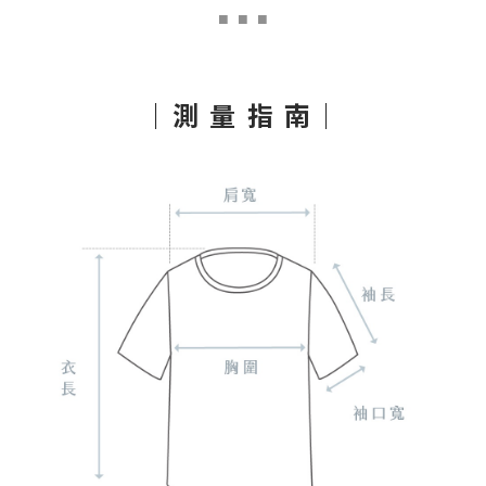
■
■ ■
｜測 量 指 南｜