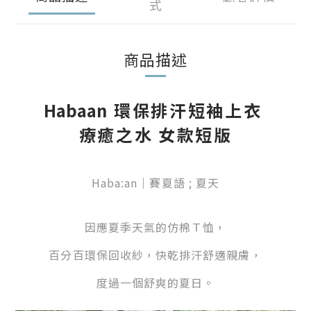
式
商品描述
Habaan
環保排汗短袖上衣
療癒之水 女款短版
Haba:an｜賽夏語 ; 夏天
因應夏季天氣的仿棉Ｔ恤，
百分百環保回收紗，快乾排汗舒適親膚，
度過一個舒爽的夏日。