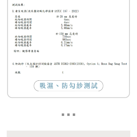
■
■ ■