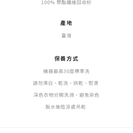
100% 聚酯纖維回收紗
產地
臺灣
保養方式
機器最高30度標準洗
請勿漂白、乾洗、烘乾、熨燙
深色衣物分開洗滌，避免染色
脫水後陰涼處吊乾