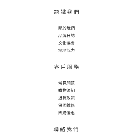
認 識 我 們
關於我們
品牌日誌
文化協會
場地協力
客 戶 服 務
常見問題
購物須知
退貨政策
保固維修
團購優惠
聯 絡 我 們