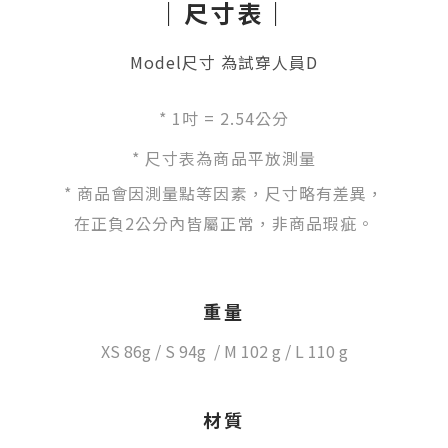
｜尺寸表｜
Model尺寸 為試穿人員D
*
1吋 = 2.54公分
* 尺寸表為商品平放測量
* 商品會因測量點等因素，尺寸略有差異，
在正負2公分內皆屬正常，非商品瑕疵。
重量
XS 86g / S 94g /
M 102 g / L 110 g
材質