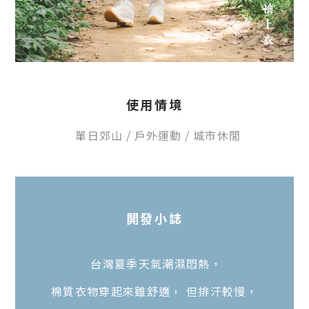
使用情境
單日郊山
/
戶外運動
/ 城市休閒
開發
小
誌
台灣夏季天氣潮濕悶熱，
棉質衣物穿起來雖舒適， 但排汗較慢，