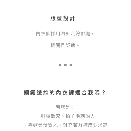
版型設計
內衣
褲採用四針六線倂縫，
穩固
且舒適。
■
■ ■
銅氨纖維的內衣褲適合我嗎？
若您是：
．肌膚敏感、怕羊毛刺的人
．喜歡柔滑質地，對穿著舒適度要求高