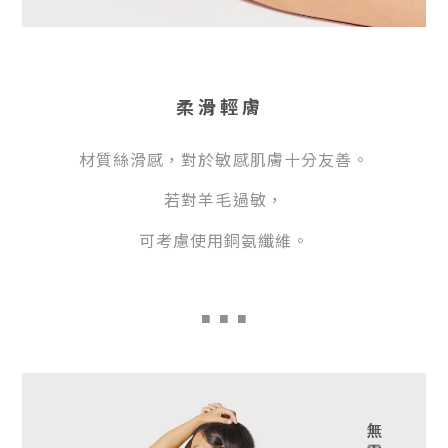
柔滑輕膚
材
質絲滑感，對於敏感肌膚十分友善。
若
對羊毛過敏，
可
考慮使用銅氨纖維。
■
■ ■