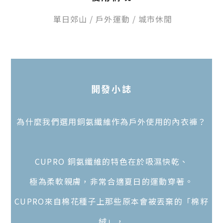
單日郊山
/
戶外運動
/ 城市休閒
開發
小
誌
為什麼我們選用銅氨纖維作為戶外使用的內衣褲？
CUPRO 銅氨纖維的特色在於吸濕快乾、
極為柔軟親膚，非常合適夏日的運動穿著。
CUPRO來自棉花種子上那些原本會被丟棄的「棉籽
絨」，