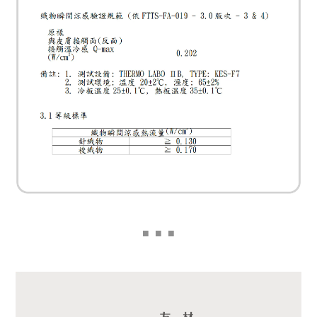
■
■ ■