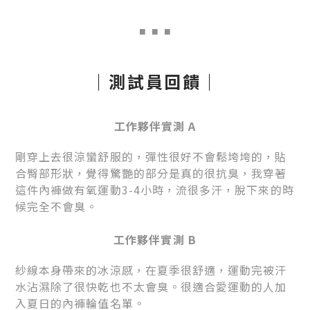
■
■ ■
｜測試員回饋｜
工作夥伴實測 A
剛穿上去很涼蠻舒服的，彈性很好不會鬆垮垮的，貼
合臀部形狀，覺得驚艷的部分是真的很抗臭，我穿著
這件內褲做有氧運動3-4小時，流很多汗，脫下來的時
候完全不會臭。
工作夥伴實測 B
紗線本身帶來的冰涼感，在夏季很舒適，運動完被汗
水沾濕除了很快乾也不太會臭。很適合愛運動的人加
入夏日的內褲輪值名單。