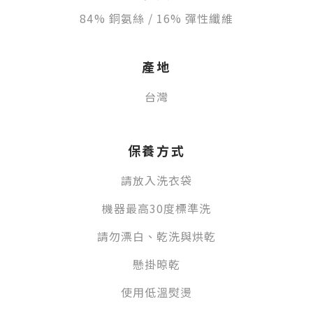
84% 銅氨絲 / 16% 彈性纖維
產地
台灣
保養方式
請放入洗衣袋
機器最高30度標準洗
請勿
漂白、乾洗與烘乾
懸掛晾乾
使用低溫熨
燙