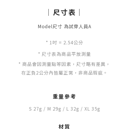
｜尺寸表｜
Model尺寸 為試穿人員A
*
1吋 = 2.54公分
* 尺寸表為商品平放測量
* 商品會因測量點等因素，尺寸略有差異，
在正負2公分內皆屬正常，非商品瑕疵。
重量參考
S
27g
/
M 29g / L 32g
/
X
L 35g
材質