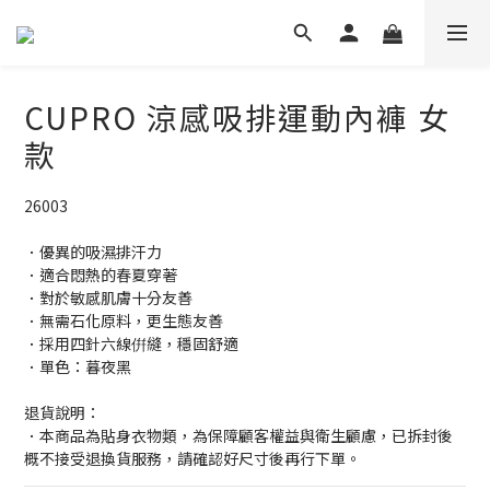
CUPRO 涼感吸排運動內褲 女
款
26003
．優異的吸濕排汗力
．適合悶熱的春夏穿著
．對於敏感肌膚十分友善
．無需石化原料，更生態友善
．採用四針六線倂縫，穩固舒適
．單色：暮夜黑
退貨說明：
．本商品為貼身衣物類，為保障顧客權益與衛生顧慮，已拆封後
概不接受退換貨服務，請確認好尺寸後再行下單。