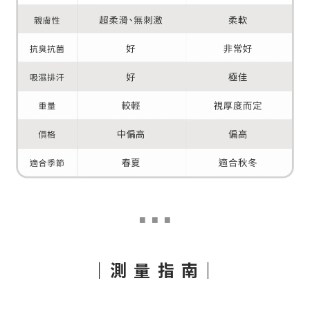
■
■ ■
｜測 量 指 南｜