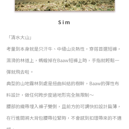
Sim
「清水大山」
考量到本身就是只汗牛、
中級山炎熱性，
穿搭首選短褲，
濕滑的林道上，
螞蝗掉在Baaw短褲上時，
手指就輕鬆一
彈就飛去啦。
典型的山地霧林
到處是扭曲糾結的樹幹，
Baaw的彈性布
料設計，
做任何跨步度過地形完全無限制～
腰部的織帶埋入褲子雙側，
且前方的可調快扣設計扁薄，
在行進間將大背包腰帶拉緊時，
不會感到扣環帶來的不適