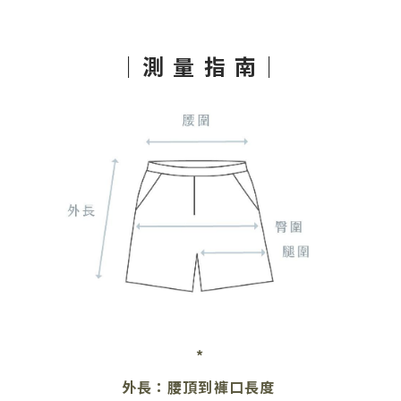
｜測 量 指 南｜
*
外長：腰頂到褲口長度