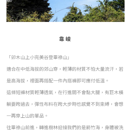
韋峻
「卯木山上小完美谷登畢祿山」
適合在中低海拔的郊山穿，輕薄的材質不怕大量流汗，若
是高海拔，裡面再搭配一件內搭褲即可應付低溫。
這條短褲材質輕薄透氣，在行進間不會黏大腿，有巨木橫
躺要跨過去，彈性布料在跨大步時也感覺不到束縛，
會想
一再穿上山的單品。
往畢祿山前進，轉進樹林迎接我們的是箭竹海，身體被洗