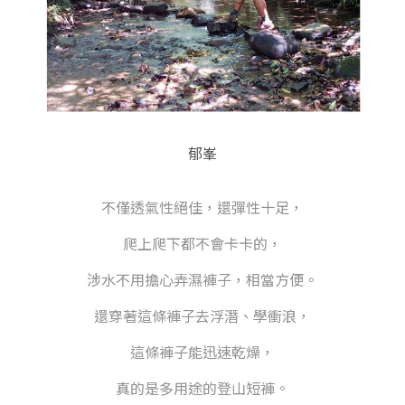
郁峯
不僅透氣性絕佳，還彈性十足，
爬上爬下都不會卡卡的，
涉水不用擔心弄濕褲子，相當方便。
還穿著這條褲子去浮潛、學衝浪，
這條褲子能
迅速乾燥，
真的是多用途的登山短褲。