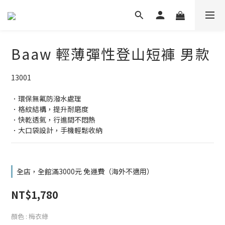
Baaw 輕薄彈性登山短褲 男款
13001
．環保無氟防潑水處理
．格紋結構，提升耐磨度
．快乾透氣，行進間不悶熱
．大口袋設計，手機輕鬆收納
全店，全館滿3000元 免運費（海外不適用）
NT$1,780
顏色
: 梅衣綠