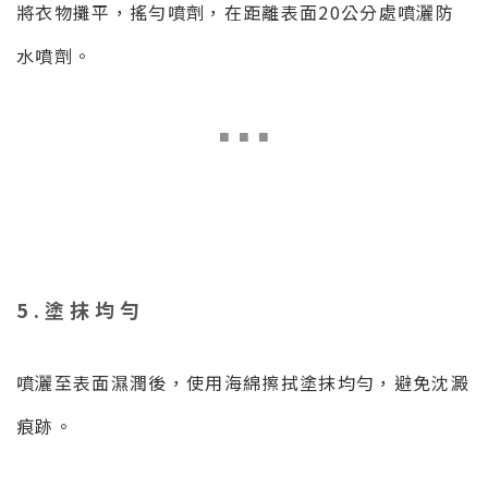
將衣物攤平，搖勻噴劑，在距離表面20公分處噴灑防
水噴劑。
■
■ ■
5.塗抹均勻
噴灑至表面濕潤後，使用海綿擦拭塗抹均勻，避免沈澱
痕跡。