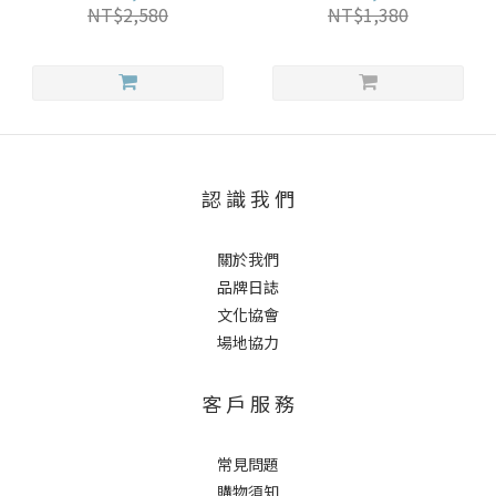
NT$2,580
NT$1,380
認 識 我 們
關於我們
品牌日誌
文化協會
場地協力
客 戶 服 務
常見問題
購物須知