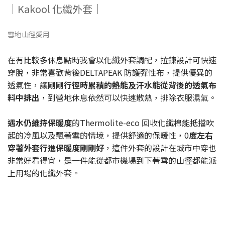
｜Kakool 化纖外套｜
雪地山徑愛用
在有比較多休息點時我會以化纖外套調配，拉鍊設計可快速
穿脫，非常喜歡背後DELTAPEAK 防護彈性布，提供優異的
透氣性，讓剛剛
行徑時累積的熱能及汗水能從背後的透氣布
料中排出
，到營地休息依然可以快速散熱，排除衣服濕氣。
遇水仍維持保暖度
的Thermolite-eco 回收化纖棉能抵擋吹
起的冷風以及飄著雪的情境，提供舒適的保暖性，0
度左右
穿著外套行進保暖度剛剛好
，這件外套的設計在城市中穿也
非常好看得宜，是一件能從都市機場到下著雪的山徑都能派
上用場的化纖外套。