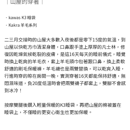
｜山屋的穿著｜
．kawas K3 睡袋
．Kakra 羊毛系列
二三月交接時的山屋大多數入夜後都是零下15度的氣溫，到
山屋以快乾方巾清潔身體，口鼻跟手塗上厚厚的凡士林，修
復因乾燥氣候乾裂的皮膚，是這16天每天的睡前儀式，睡覺
時換上乾爽的羊毛衣，套上羊毛頭巾包著跟口鼻，換上柔軟
舒適的刷毛保暖褲，羊毛襪也是兩雙替換，可以乾爽入睡，
行進時穿的晾在房間一晚，實測穿著16天都能保持舒適，無
悶濕味道，負20度低溫時會把兩雙襪子都套上，雙腳不會感
到冰冷！
按摩雙腿後鑽入輕量保暖的K3睡袋，再把山屋的棉被蓋在
睡袋上，不僅睡的更安心衛生也更加保暖。