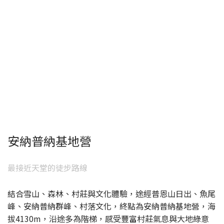
安納普納基地營
最接近天堂的徒步路線
結合雪山、森林、村莊與文化體驗，途經普恩山日出、魚尾
峰、安納普納群峰、村落文化，終點為安納普納基地營，海
拔4130m，沿途多為階梯，感受豐富村莊氣息與大地綠意