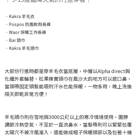
．Kakra 羊毛衣
．Pospos 防風軟殼長褲
．Waor 保暖工作長褲
．Bai 頭巾
．Kakra 羊毛頭巾
大部份行進時都是穿羊毛衣當底層，中層以Alpha direct與
化纖外套輪替，松果橡實頭巾在風沙大的地方可以遮口鼻，
當頭帶固定頭髮能吸附汗水也能保暖，一物多用，晚上洗後
隔天即乾非常方便！
羊毛頭巾則在雪地與3000公尺以上的寒冷情境使用，圍脖
調節冷熱空氣，不至於一直流鼻水，當髮帶則可以緊緊包覆
太陽穴不被冷風灌入，還能做成帽子保暖頭部以及包著十幾