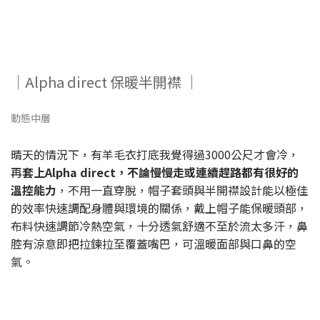
｜Alpha direct 保暖半開襟 ｜
動態中層
晴天的情況下，有羊毛衣打底我覺得過3000公尺才會冷，
再
套上Alpha direct，不論慢慢走或連續趕路都有很好的
溫控能力
，不用一直穿脫，帽子套頭與半開襟設計能以極佳
的效率快速調配身體與環境的關係，戴上帽子能保暖頭部，
布料快速調節冷熱空氣，十分透氣舒適不至於流太多汗，鼻
腔有涼意即把拉鍊拉至覆蓋嘴巴，可溫暖面部與口鼻的空
氣。