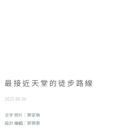
最 接 近 天 堂 的 徒 步 路 線
2025 06 30
文字 照片：廖家琳
設計 編輯：郭佩雯