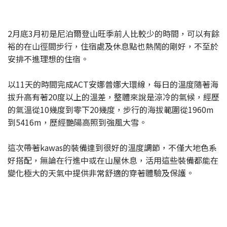
2月底3月初是尼泊爾登山旺季前人比較少的時間，可以有餘
裕的在山徑間步行，住宿處及休息點也熱鬧的剛好，不至於
安排不進理想的住宿。
以11天的時間完成ACT安娜普娜大環線，每日的溫度隨著海
拔升高有著20度以上的溫差，整體來說是涼冷的氣候，經歷
的氣溫從10幾度到零下20幾度，步行的海拔範圍從1960m
到5416m，歷經艷陽高照到強風大雪。
這次帶著kawas的裝備達到很好的溫度調節，不僅大地色系
好搭配，無論在行進中或在山屋休息，活用這些裝備都能在
變化極大的天氣中提供非常舒適的穿著體驗及保護。