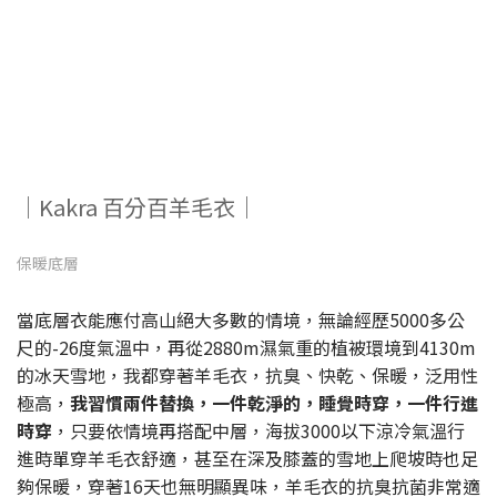
｜Kakra 百分百羊毛衣｜
保暖底層
當底層衣能應付高山絕大多數的情境，無論經歷5000多公
尺的-26度氣溫中，再從2880m濕氣重的植被環境到4130m
的冰天雪地，我都穿著羊毛衣，抗臭、快乾、保暖，泛用性
極高，
我習慣兩件替換，一件乾淨的，睡覺時穿，一件行進
時穿
，只要依情境再搭配中層，海拔3000以下涼冷氣溫行
進時單穿羊毛衣舒適，甚至在深及膝蓋的雪地上爬坡時也足
夠保暖，穿著16天也無明顯異味，羊毛衣的抗臭抗菌非常適