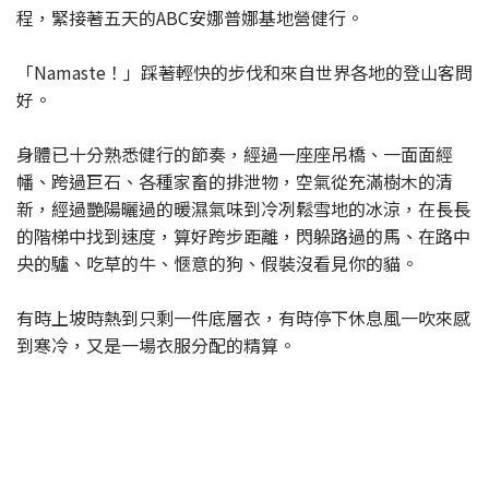
程，緊接著五天的ABC安娜普娜基地營健行。
「Namaste！」踩著輕快的步伐和來自世界各地的登山客問
好。
身體已十分熟悉健行的節奏，經過一座座吊橋、一面面經
幡、跨過巨石、各種家畜的排泄物，空氣從充滿樹木的清
新，經過艷陽曬過的暖濕氣味到冷冽鬆雪地的冰涼，在長長
的階梯中找到速度，算好跨步距離，閃躲路過的馬、在路中
央的驢、吃草的牛、愜意的狗、假裝沒看見你的貓。
有時上坡時熱到只剩一件底層衣，有時停下休息風一吹來感
到寒冷，又是一場衣服分配的精算。