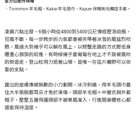
全方位配件保暖
．Tommon 羊毛帽、Kakar羊毛頭巾、Kapae 保暖刷毛觸控手套。
凌晨六點出發，6個小時從4800到5400公尺像經歷浩劫般，
狂風不斷，每一步跨步的力氣都會被夾帶著冰雪的風猛烈吹
散，風速大到幾乎可以躺在風上，以螃蟹走路的方式壓低身
體重心狼狽的前進，有時候幾乎要匍匐在地上才不致被風吹
的倒退走，登山杖用力抵著山坡，是唯一在這片曠野可以依
靠的支點。
露出的皮膚像被無數的小刀劃開，冰冷刺痛，用羊毛頭巾蓋
住大半張臉跟耳朵才免於凍傷，頭部羊毛帽＋中層衣與外套
帽子，整整五層保護頭部不被寒風灌入，行進間身體核心都
還能保持溫度。