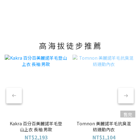
高 海 拔 徒 步 推 薦
售完
Kakra 百分百美麗諾羊毛登
Tomnon 美麗諾羊毛抗臭混
山上衣 長袖 男款
紡運動內衣
NT$2,193
NT$1,104