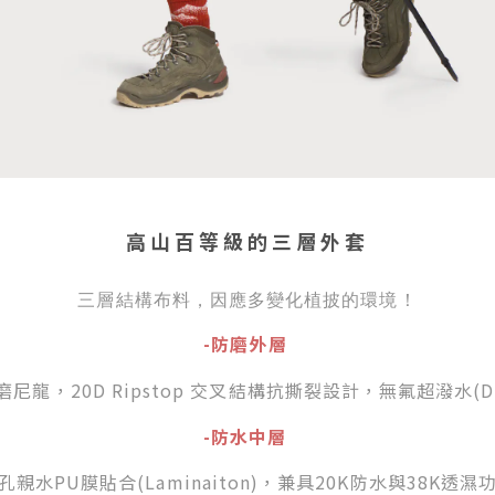
高山百等級的三層外套
三層結構布料，因應多變化植披的環境！
-防磨外層
磨尼龍，20D Ripstop 交叉結構抗撕裂設計，無氟超潑水(
-防水中層
孔親水PU膜貼合(Laminaiton)，兼具20K防水與38K透濕