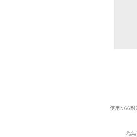
使用N66耐
為無