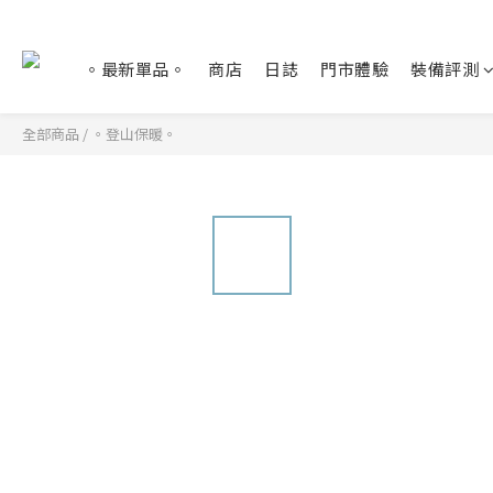
。最新單品。
商店
日誌
門市體驗
裝備評測
全部商品
/
。登山保暖。