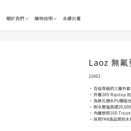
關於我們
購物說明
永續計畫
Laoz 無
21002 
· 百岳等級的三層外
· 外層20D Ripsto
· 為無孔親水PU膜貼合，
· 耐水壓值高達20,0
· 內層使用10D Tr
· 採用YKK高品質防