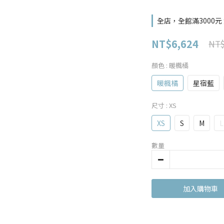
全店，全館滿3000
NT$6,624
NT$
顏色
: 暖楓橘
暖楓橘
星宿藍
尺寸
: XS
XS
S
M
L
數量
加入購物車