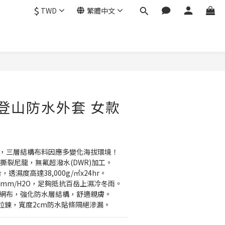
$
TWD
繁體中文
立即購買
氟登山防水外套 女款
套，三層結構布料因應多變化海拔環境！
p 抗撕裂尼龍，無氟超潑水(DWR)加工。 
透濕度高達38,000g/㎡x24hr。
00mm/H2O，足夠抵抗百岳上濕冷冬雨。
icot網布，強化防水層結構，舒適親膚。
水拉鍊，寬度2cm防水貼條隔絕滲漏。