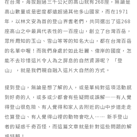
在台灣，海拔超過三千公尺的高山就有268座，無論是
高山數量或是密度都遠超過其他多山國家，而在1971
年，以林文安為首的登山界耆老們，共同選出了這268
座高山之中最具代表性的一百座山，創立了台灣百岳，
眾所周知的玉山、雪山等等的知名大山，都在台灣百岳
的名單中喔！而我們身處於如此壯麗、偉岸的國度，怎
能不去珍惜這片令人為之屏息的自然資源呢？ 「登
山」，就是我們親自融入這片大自然的方式。
提到登山，無論是想了解的人，或是單純對這項活動感
到好奇的人，或多或少都會有些疑問或誤解──有人覺
得登山很危險、有人覺得和家人去附近的山中步道走走
也算登山、有人覺得山裡的動物會吃人…… 新手登山
者的疑惑千奇百怪，而這篇文章就是針對這些問題的解
惑特輯！