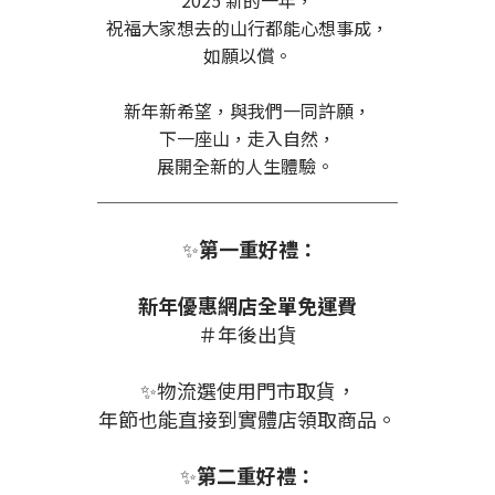
2025 新的一年，
祝福大家想去的山行都能心想事成，
如願以償。
新年新希望，與我們一同許願，
下一座山，走入自然，
展開全新的人生體驗。
＿＿＿＿＿＿＿＿＿＿＿＿＿＿＿＿＿
✨
第一重好禮：
新年優惠網店全單免運費
＃年後出貨
✨物流選使用門市取貨，
年節也能直接到實體店領取商品。
✨
第二重好禮：