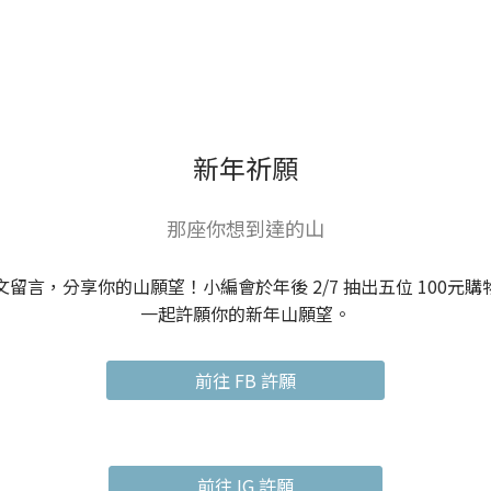
新年祈願
那座你想到達的山
文留言，分享你的山願望！小編會於年後 2/7 抽出五位 100元購
一起許願你的新年山願望。
前往 FB 許願
前往 IG 許願