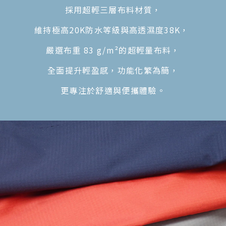
採用超輕三層布料材質，
維持極高20K防水等級與高透濕度38K，
嚴選布重 83 g/m²的超輕量布料，
全面提升輕盈感，功能化繁為簡，
更專注於舒適與便攜體驗。