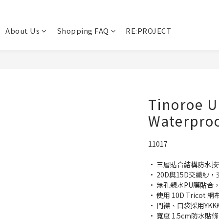
About Us
Shopping FAQ
RE:PROJECT
Tinoroe U
Waterpro
11017
· 三層貼合結構防水
· 20D與15D交織紗
· 無孔親水PU膜貼合，
· 使用 10D Trico
· 門襟、口袋採用YK
· 寬度 1.5cm防水