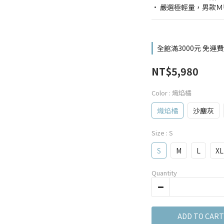
· 嚴選極輕量，男款Ｍ號
全館滿3000元 免運費
NT$5,980
Color
: 熾焰橘
熾焰橘
沙塵灰
Size
: S
S
M
L
XL
Quantity
ADD TO CART