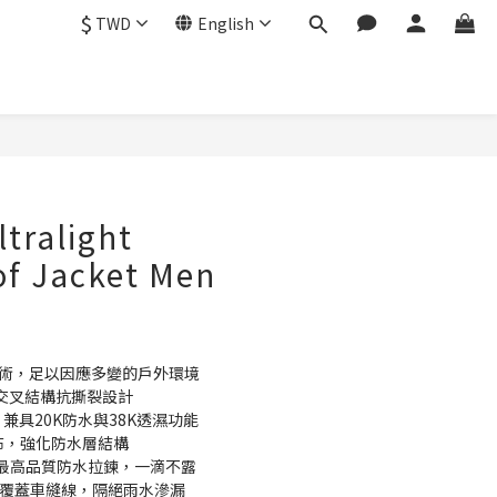
$
TWD
English
BUY NOW
ltralight
of Jacket Men
技術，足以因應多變的戶外環境
，交叉結構抗撕裂設計
兼具20K防水與38K透濕功能
t 網布，強化防水層結構
K最高品質防水拉鍊，一滴不露
貼條覆蓋車縫線，隔絕雨水滲漏