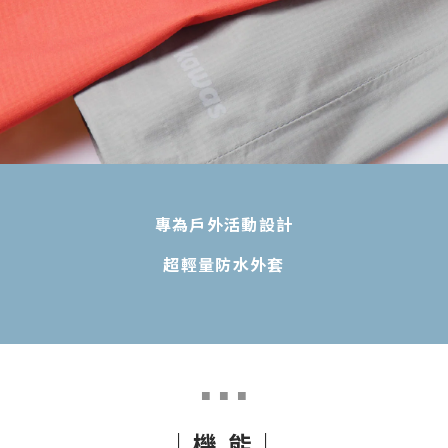
專為戶外活動設計
超輕量防水外套
■
■ ■
｜機 能｜