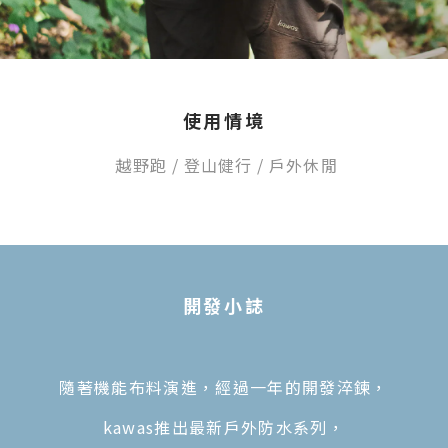
使用情境
越野跑
/
登山健行 /
戶外休閒
開發
小
誌
隨著機能布料演進，經過一年的開發淬鍊，
kawas推出最新戶外防水系列，