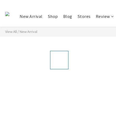
New Arrival
Shop
Blog
Stores
Review
View All
/
New Arrival