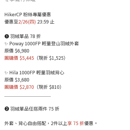
HikerCP 粉絲專屬優惠
優惠至
2/26(四)
23:59 止
❶ 羽絨單品 78 折
✨ Poway 1000FP 輕量登山羽絨外套
原價 $6,980
團購價 $5,445
（現折 $1,525）
✨ Hila 1000FP 輕量羽絨背心
原價 $3,680
團購價 $2,870
（現折 $810）
＿＿＿＿＿＿＿＿＿＿
❷ 羽絨單品任搭兩件 75 折
外套、背心自由搭配，2件以上
享 75 折
優惠。