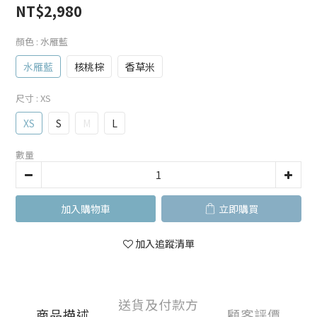
NT$2,980
顏色
: 水雁藍
水雁藍
核桃棕
香草米
尺寸
: XS
XS
S
M
L
數量
加入購物車
立即購買
加入追蹤清單
送貨及付款方
商品描述
顧客評價