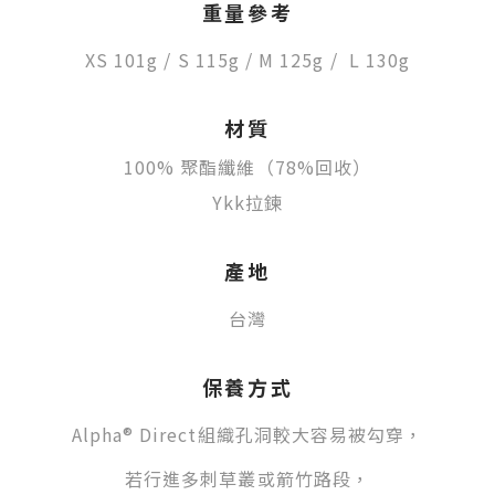
重量參考
XS
101g
/
S 115g /
M 125g
/
L 130g
材質
100% 聚酯纖維（78%回收）
Ykk拉鍊
產地
台灣
保養方式
Alpha® Direct組織孔洞較大容易被勾穿，
若行進多刺草叢或箭竹路段，