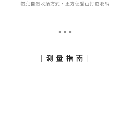
帽兜自體收納方式，更方便登山打包收納
■
■ ■
｜測 量 指 南｜