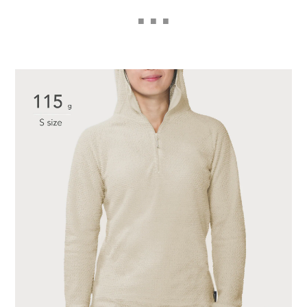
■
■ ■