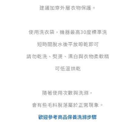
建議加穿外層衣物保護。
使用洗衣袋，機器最高30度標準洗
短時間脫水後平放晾乾即可
請勿乾洗、熨燙、漂白與衣物柔軟精
可低溫烘乾
隨著使用次數與洗滌，
會有些毛料脫落屬於正常現象。
歡迎參考商品保養洗滌步驟