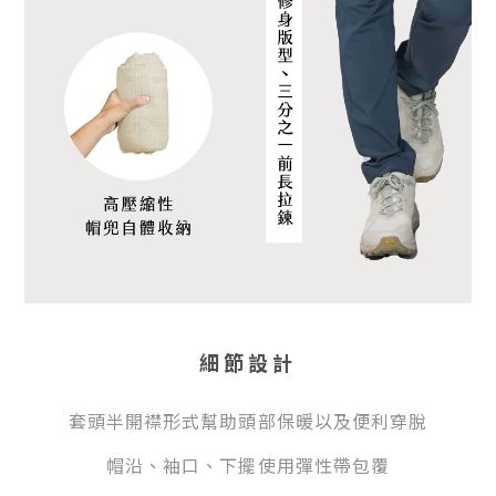
細節設計
套頭半開襟形式幫助頭部保暖以及便利穿脫
帽沿、袖口、下擺使用彈性帶包覆