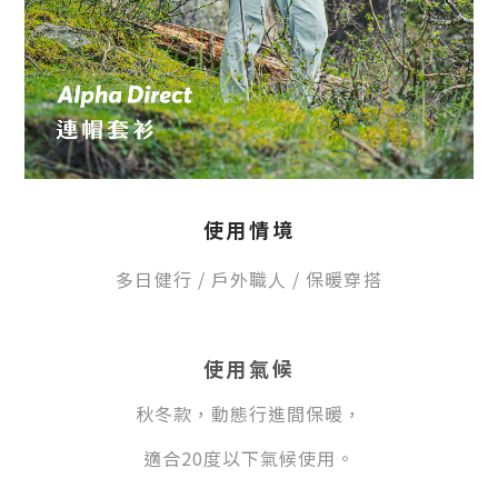
使用情境
多日健行
/ 戶外職人
/
保暖
穿搭
使用氣候
秋冬款，動態行進間保暖，
適合20度以下氣候使用。