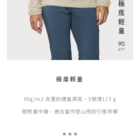
極度輕量
90g/m2 克重的適當厚度，S號僅115 g
極輕量中層，適合當作登山用的行進保暖
■
■ ■