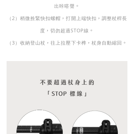
。
出咔嗒聲
，
，
（2）稍微拴緊快扣螺帽
打開上端快扣
調整杖桿長
，
。
度
切勿超過STOP線
，
，
。
（3）收納登山杖
往上拉壓下卡榫
杖身自動縮回