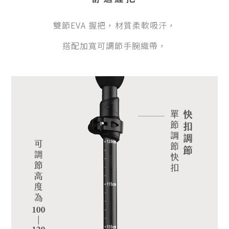
雙節EVA 握把，材質柔軟吸汗，
搭配加寬可調節手腕織帶，