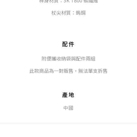
桿身材質：3K T800 碳纖維
杖尖材質：鎢鋼
配件
附便攜收納袋與配件兩組
此款商品為一對販售，無法單支拆售
產地
中國