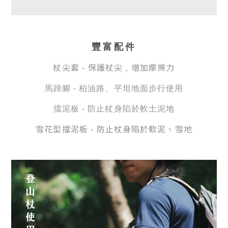
豐富配件
杖尖套 - 保護杖尖
增加摩擦力
，
馬蹄腳 - 柏油路、平坦地面步行使用
擋泥板 - 防止杖身陷於軟土泥地
雪花型擋泥板 -
防止杖身陷於
軟泥、
雪地