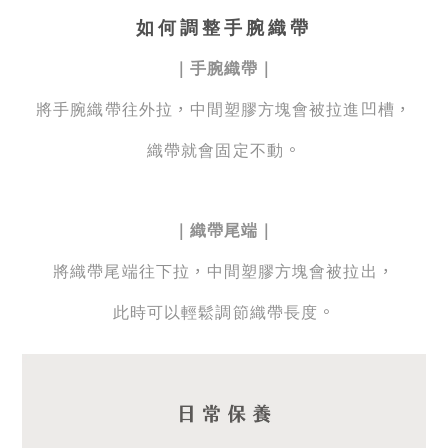
如何調整手腕織帶
｜
手腕織帶｜
，
，
將手腕織帶往外拉
中間塑膠方塊會被拉進凹槽
。
織帶就會固定不動
｜
織帶尾端｜
，
，
將織帶尾端往下拉
中間
塑膠方塊
會被拉出
。
此時可以輕鬆調節織帶長度