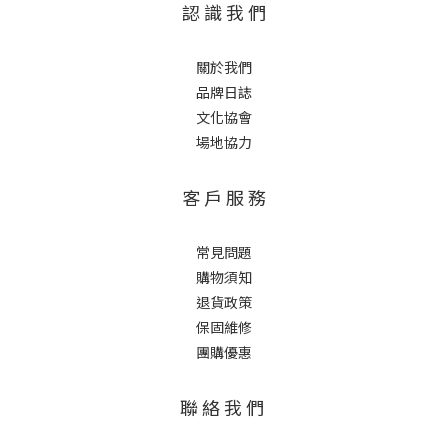
認 識 我 們
關於我們
品牌日誌
文化協會
場地協力
客 戶 服 務
常見問題
購物須知
退貨政策
保固維修
團購優惠
聯 絡 我 們