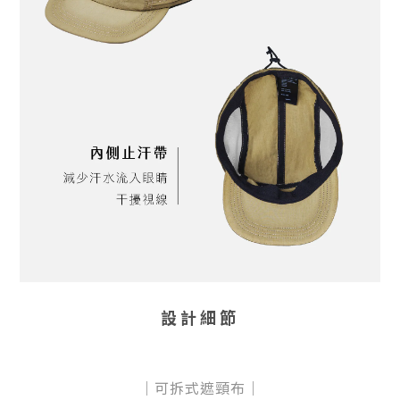
設計細節
｜可拆式遮頸布｜