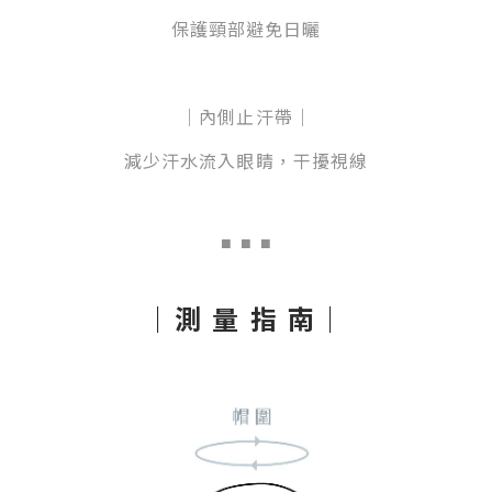
保護
頸部避免日曬
｜
內側止汗帶
｜
減少汗水流入眼睛，干擾視線
■
■ ■
｜測 量 指 南｜