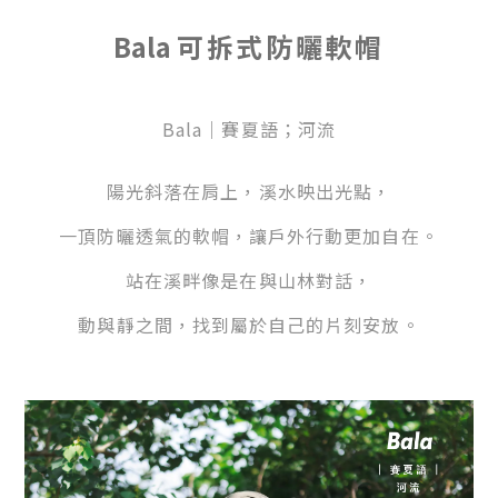
Bala
可拆式防曬軟帽
Bala｜賽夏語；河流
陽光斜落在肩上，溪水映出光點，
一
頂防曬透氣的軟帽，讓戶外行動更加自在。
站
在溪畔像是在與山林對話，
動
與靜之間，找到屬於自己的片刻安放。