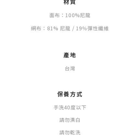
材質
面布：100%尼龍
網布：81% 尼龍 / 19％彈性纖維
產地
台灣
保養方式
手
洗40度以下
請勿漂白
請勿乾洗