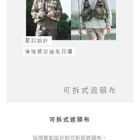
可拆式遮頸布
採用壓釦設計的可拆卸遮頸布，