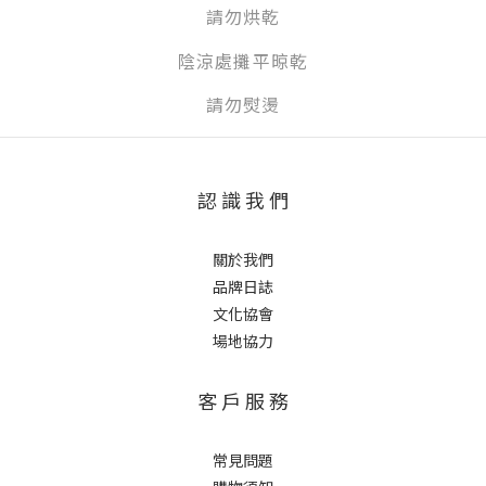
請
勿烘乾
陰涼處攤平晾乾
請勿熨燙
認 識 我 們
關於我們
品牌日誌
文化協會
場地協力
客 戶 服 務
常見問題