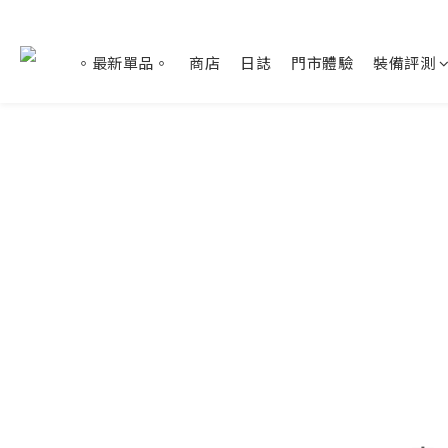
。最新單品。
商店
日誌
門市體驗
裝備評測