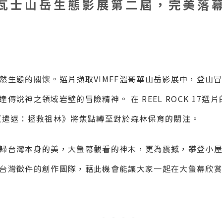
瓦士山岳生態影展第二屆，完美落
然生態的關懷。選片擷取VIMFF溫哥華山岳影展中，登山
說神之領域岩壁的冒險精神。 在 REEL ROCK 17
《遣返：拯救祖林》將焦點轉至對於森林保育的關注。
歸台灣本身的美，大螢幕觀看的神木，更為震撼，攀登小
台灣徵件的創作團隊，
藉此機會能讓大家一起在大螢幕欣