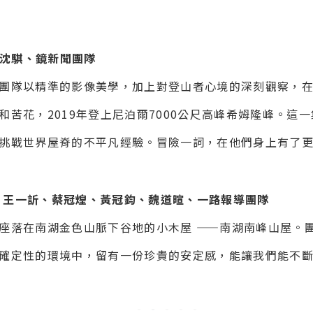
 沈騏、鏡新聞團隊
團隊以精準的影像美學，加上對登山者心境的深刻觀察，
苦花，2019年登上尼泊爾7000公尺高峰希姆隆峰。這
挑戰世界屋脊的不平凡經驗。冒險一詞，在他們身上有了
/ 王一訢、蔡冠煌、黃冠鈞、魏道暄、一路報導團隊
座落在南湖金色山脈下谷地的小木屋 ——南湖南峰山屋。
確定性的環境中，留有一份珍貴的安定感，能讓我們能不