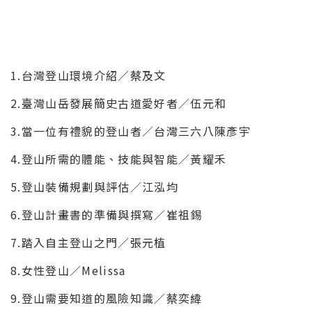
1.台灣登山環境介紹
／
蔡及文
2.臺灣山岳發展簡史古道愛好者／伍元和
3.當一位有禮貌的登山者／
台灣三六八
陳彥宇
4.登山所需的體能、技能與智能／黃耀禾
5.登山裝備規劃與評估／江泓均
6.登山計畫書的準備與撰寫／崔祖錫
7.踏入自主登山之門／張元植
8.女性登山／Melissa
9.登山需要知道的風險知識／蔡奕緯