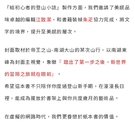
『給初心者的登山小誌』製作方面，我們邀請了美感品
味卓越的編輯
江致潔
，和書籍裝幀
朱疋
協力完成，將文
字的境界，提升至美感的層次。
封面取材於帝王之山-南湖大山的某次山行，以南湖東
峰為封面主視覺，象徵
『 踏出了第一步之後，新世界
的冒險之旅就在眼前』
。
希望這本書不只陪伴你度過登山新手期，在漫漫長日
裡，能成為擺放於書架上與你共度歲月的藝術品。
在虛擬的網路時代，我們更眷戀於紙本書的價值。