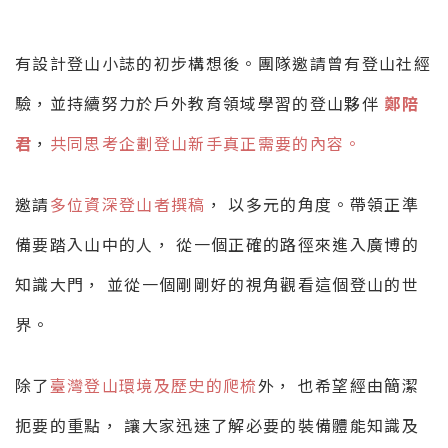
有設計登山小誌的初步構想後。團隊邀請曾有登山社經
驗，並持續努力於戶外教育領域學習的登山夥伴
鄭陪
君
，
共同思考企劃登山新手真正需要的內容。
邀請
多位資深登山者撰稿
， 以多元的角度。帶領正準
備要踏入山中的人， 從一個正確的路徑來進入廣博的
知識大門， 並從一個剛剛好的視角觀看這個登山的世
界。
除了
臺灣登山環境及歷史的爬梳
外， 也希望經由簡潔
扼要的重點， 讓大家迅速了解必要的裝備體能知識及