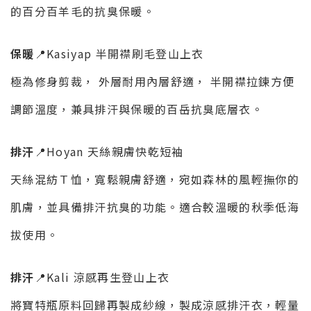
的百分百羊毛的抗臭保暖。
保暖
📍Kasiyap 半開襟刷毛登山上衣
極為修身剪裁， 外層耐用內層舒適， 半開襟拉鍊方便
調節溫度，兼具排汗與保暖的百岳抗臭底層衣。
排汗
📍Hoyan 天絲親膚快乾短袖
天絲混紡Ｔ恤，寬鬆親膚舒適，宛如森林的風輕撫你的
肌膚，並具備排汗抗臭的功能。適合較溫暖的秋季低海
拔使用。
排汗
📍Kali 涼感再生登山上衣
將寶特瓶原料回歸再製成紗線，製成涼感排汗衣，輕量