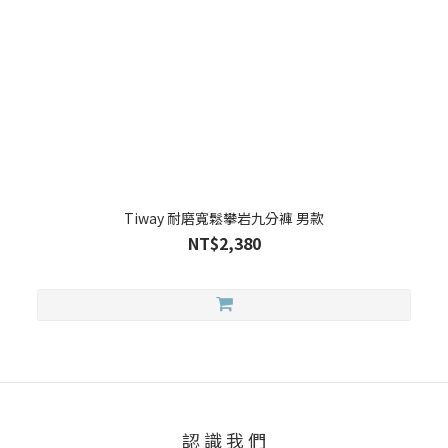
Tiway 耐磨寬鬆攀岩九分褲 男款
NT$2,380
認 識 我 們