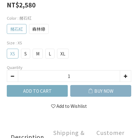
NT$2,580
Color
: 赭石紅
赭石紅
森林綠
Size
: XS
XS
S
M
L
XL
Quantity
ADD TO CART
BUY NOW
Add to Wishlist
Shipping &
Customer
Description