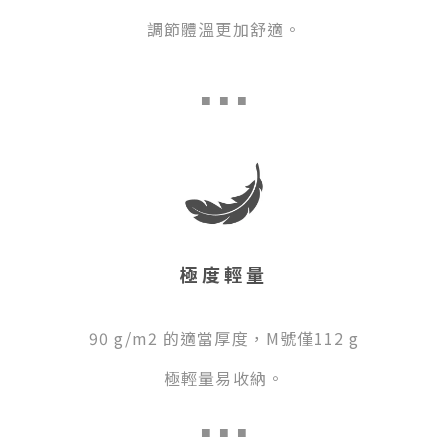
調節體溫更加舒適。
■
■ ■
極度輕量
90 g/m2 的適當厚度，M號僅112 g
極輕量易收納。
■
■ ■