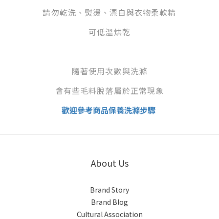
請勿乾洗、熨燙、漂白與衣物柔軟精
可低溫烘乾
隨著使用次數與洗滌
會有些毛料脫落屬於正常現象
歡迎參考商品保養洗滌步驟
About Us
Brand Story
Brand Blog
Cultural Association