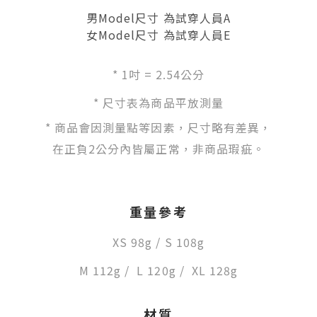
男Model尺寸 為試穿人員A
女Model尺寸 為試穿人員E
*
1吋 = 2.54公分
* 尺寸表為商品平放測量
* 商品會因測量點等因素，尺寸略有差異，
在正負2公分內皆屬正常，非商品瑕疵。
重量參考
XS
98g
/
S 108g
M 112g
/
L 120g
/
X
L 128g
材質