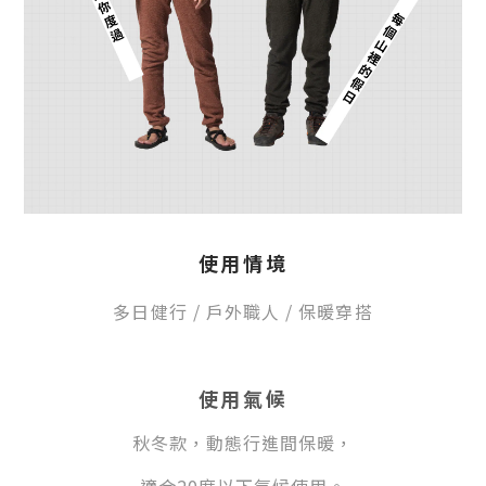
使用情境
多日健行
/ 戶外職人
/
保暖
穿搭
使用氣候
秋冬款，動態行進間保暖，
適合20度以下氣候使用。