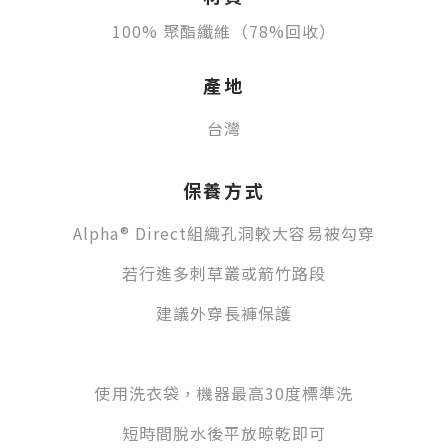
100% 聚酯纖維（78%回收）
產地
台灣
保養方式
Alpha® Direct組織孔洞較大容易被勾穿
若行進多刺草叢或箭竹路段
建議外穿長褲保護
使用洗衣袋，機器最高30度標準洗
短時間脫水後平放晾乾即可