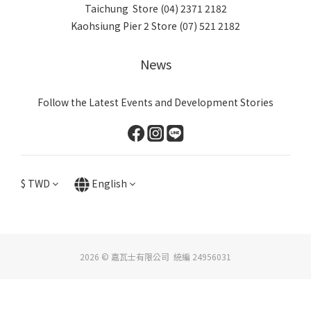
Taichung Store (04) 2371 2182
Kaohsiung Pier 2 Store (07) 521 2182
News
Follow the Latest Events and Development Stories
$
TWD
English
2026 © 嘉瓦士有限公司 統編 24956031
BUY NOW