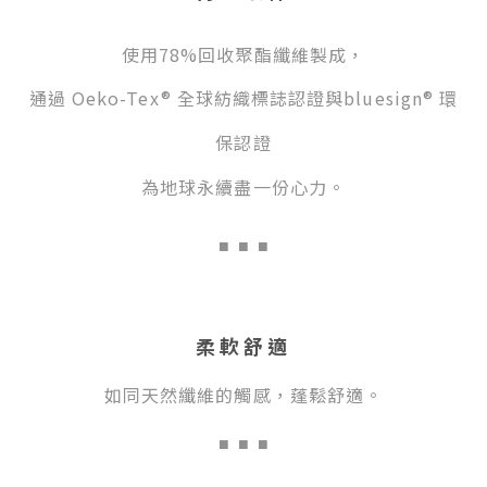
使用78%回收聚酯纖維製成，
通過 Oeko-Tex® 全球紡織標誌認證與bluesign® 環
保認證
為地球永續盡一份心力。
■
■ ■
柔軟舒適
如同天然纖維的觸感，蓬鬆舒適。
■
■ ■