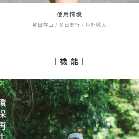
使用情境
單日郊山
/
多日健行
/ 戶外職人
｜機 能｜