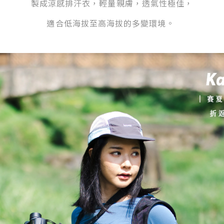
製成涼感排汗衣，輕量親膚，透氣性極佳，
適合低海拔至高海拔的多變環境
。