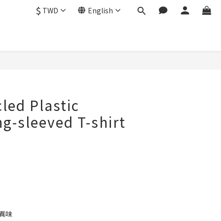
$
TWD
English
BUY NOW
cled Plastic
ng-sleeved T-shirt
低異味