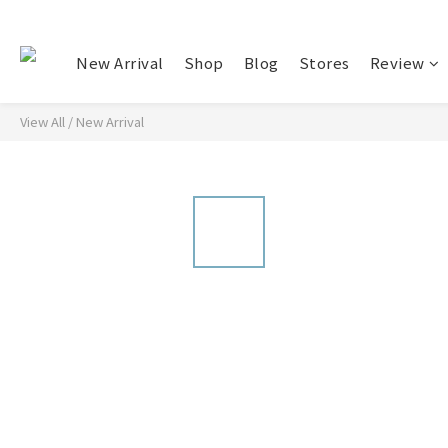
New Arrival
Shop
Blog
Stores
Review
View All
/
New Arrival