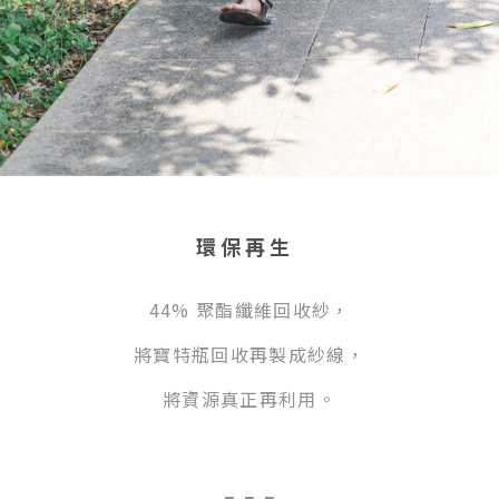
環保再生
44% 聚酯纖維回收紗，
將寶特瓶回收再製成紗線，
將資源真正再利用。