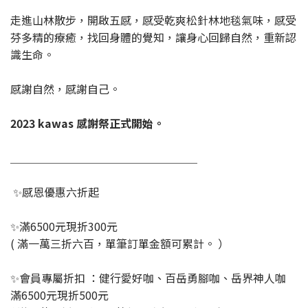
走進山林散步，開啟五感，感受乾爽松針林地毯氣味，感受
芬多精的療癒，找回身體的覺知，讓身心回歸自然，重新認
識生命。
感謝自然，感謝自己。
2023 kawas 感謝祭正式開始。
＿＿＿＿＿＿＿＿＿＿＿＿＿＿＿＿＿
✨感恩優惠六折起
✨滿6500元現折300元
( 滿一萬三折六百，單筆訂單金額可累計。 ）
✨會員專屬折扣 ：健行愛好咖、百岳勇腳咖、岳界神人咖
滿6500元現折500元