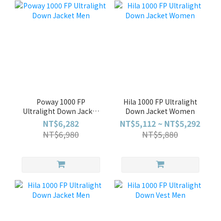
Poway 1000 FP
Hila 1000 FP Ultralight
Ultralight Down Jacket
Down Jacket Women
Men
NT$6,282
NT$5,112 ~ NT$5,292
NT$6,980
NT$5,880