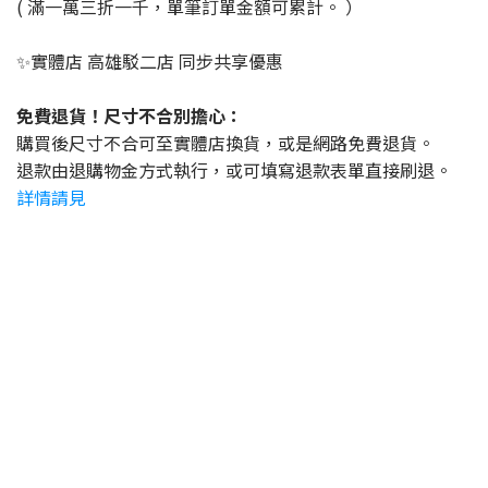
( 滿一萬三折一千，單筆訂單金額可累計。 ）
✨實體店 高雄駁二店 同步共享優惠
免費退貨！尺寸不合別擔心：
購買後尺寸不合可至實體店換貨，或是網路免費退貨。
退款由退購物金方式執行，或可填寫退款表單直接刷退。
詳情請見