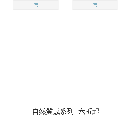
取 之 於 自 然 材 質 的 布 料
自然質感系列 六折起