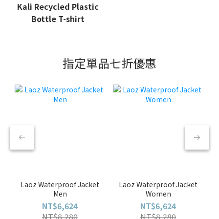
Kali Recycled Plastic
Bottle T-shirt
指定單品七折優惠
Laoz Waterproof Jacket
Laoz Waterproof Jacket
Men
Women
NT$6,624
NT$6,624
NT$8,280
NT$8,280