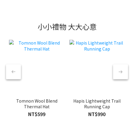
小小禮物 大大心意
Tomnon Wool Blend
Hapis Lightweight Trail
Thermal Hat
Running Cap
NT$599
NT$990