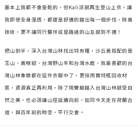
基本上我都不會是乾的，但Kali涼感再生登山上衣，讓
我即使全身溼透，都還是舒適的踏出每一個步伐，除臭
技術，更不讓同行夥伴或是路過的山友感到不適！
把山剖半，深入台灣山林找出特有種，沙丘黃搭配的是
玉山、黃喉貂、台灣野山羊和台灣水鹿，我最喜歡的台
灣山林象徵都在這件衣服中了，更採用寶特瓶回收材
質，資源真正再利用，除了用雙腳踏入台灣山林感受自
然之美，也必須讓山徑延續向前，如同今天走在荷蘭古
道，與百年前的時空，平行交會。