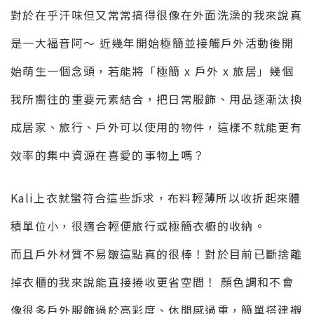
對於在乎汗味但又常常搞得很像在外面洗澡的我來說真
是一大福音阿～ 近幾年開始極簡並接觸戶外活動後開
始萌生一個念頭，若能將「極簡 x 戶外 x 旅居」幾個
我所嚮往的重要元素結合，把日常服飾、用品逐漸汰換
成居家、旅行、戶外可以使用的物件，這樣不就能更有
效率的集中資源在喜愛的事物上嗎？
Kali上衣就蠻符合這些訴求，布料輕薄所以收折起來體
積單位小，很適合輕便旅行或極簡衣櫥的收納。
而且戶外材質不易皺這點真的很棒！對於目前已斷捨離
掉衣櫃的我來說能直接捲收更省空間！ 顏色調和不會
像很多戶外服飾過於高彩度、休閒感過重，簡單搭建襯