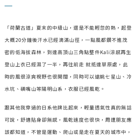
「荷蘭古道」夏末的中級山，還是不能輕忽的熱，起登
大概20分鐘後汗水已經滴滿山徑，一點風都鑽不進茂
密的低海拔森林，到達高頂山三角點整件Kali涼感再生
登山上衣已經濕了一半，再往前走 就抵達草原處，此
時的風很涼爽視野也很開闊，同時可以遠眺七星山、冷
水坑、磺嘴山等陽明山系，衣服已經風乾。
跟其他我穿過的日系他牌比起來，輕量透氣性真的無話
可說，舒適貼身卻無感，風乾速度也很快，周遭朋友應
該都知道，不管是運動、爬山或是走在夏天的城市中，