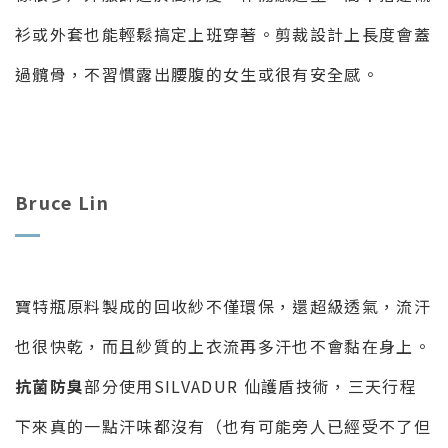
衫或外套也能輕鬆搞定上班穿著。剪裁設計上長度會蓋
過髖骨，不習慣露出腰腹的女生或很有安全感。
Bruce Lin
寶特瓶原料製成的回收紗不僅環保，還超級透氣，流汗
也很快乾，而且紗質的上衣流再多汗也不會黏在身上。
抗菌防臭
部分使用SILVADUR 仙護盾技術，三天行程
下來真的一點汗味都沒有（也有可能旁人已經受不了但