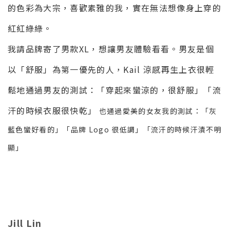
的色彩為大宗，喜歡素雅的我，實在無法想像身上穿的
紅紅綠綠。​
我請品牌寄了男款XL，想讓男友體驗看看。男友是個
以「舒服」為第一優先的人，​Kail 涼感再生上衣很輕
鬆地通過男友的測試：「穿起來蠻涼的，很舒服」「流
汗的時候衣服很快乾」​
也通過愛美的女友我的測試：「灰
藍色蠻好看的」「品牌 Logo 很低調」「流汗的時候汗漬不明
顯」​ ​
Jill Lin