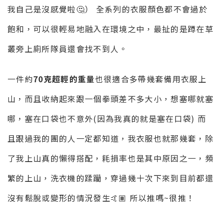
我自己是沒感覺啦🤔） 全系列的衣服顏色都不會過於
飽和，可以很輕易地融入在環境之中，最扯的是蹲在草
叢旁上廁所隊員還會找不到人。
一件約
70克超輕的重量
也很適合多帶幾套備用衣服上
山，而且收納起來跟一個拳頭差不多大小，想塞哪就塞
哪，塞在口袋也不意外(因為我真的就是塞在口袋) 而
且跟過我的團的人一定都知道，我衣服也就那幾套，除
了我上山真的懶得搭配，耗損率也是其中原因之一，頻
繁的上山，洗衣機的蹂躪，穿過幾十次下來到目前都還
沒有鬆脫或變形的情況發生🤙🏽 所以推嗎~很推！