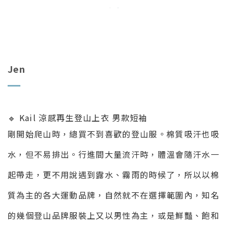
Jen
🔹 Kail 涼感再生登山上衣 男款短袖
剛開始爬山時，總買不到喜歡的登山服。棉質吸汗也吸
水，但不易排出。行進間大量流汗時，體溫會隨汗水一
起帶走，更不用說遇到露水、霧雨的時候了，所以以棉
質為主的各大運動品牌，自然就不在選擇範圍內，知名
的幾個登山品牌服裝上又以男性為主，或是鮮豔、飽和