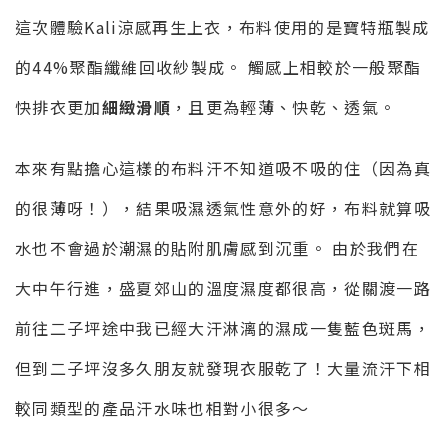
這次體驗Kali涼感再生上衣，布料使用的是寶特瓶製成
的44%聚酯纖維回收紗製成。 觸感上相較於一般聚酯
快排衣更加
細緻滑順
，且更為輕薄、快乾、透氣。
本來有點擔心這樣的布料汗不知道吸不吸的住（因為真
的很薄呀！），結果吸濕透氣性意外的好，布料就算吸
水也不會過於潮濕的貼附肌膚感到沉重。 由於我們在
大中午行進，盛夏郊山的溫度濕度都很高，從關渡一路
前往二子坪途中我已經大汗淋漓的濕成一隻藍色斑馬，
但到二子坪沒多久朋友就發現衣服乾了！大量流汗下相
較同類型的產品汗水味也相對小很多～