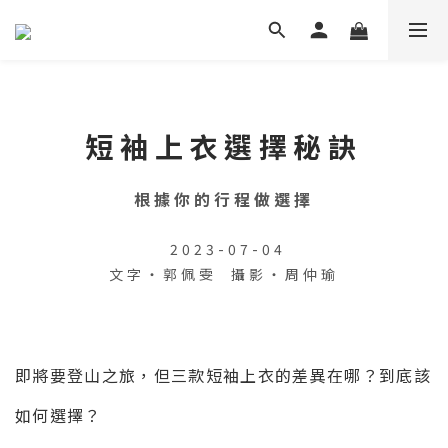
短袖上衣選擇秘訣
根據你的行程做選擇
2023-07-04
文字・郭佩雯
攝影・
周仲瑜
即將要登山之旅，但三款短袖上衣的差異在哪？到底該
如何選擇？