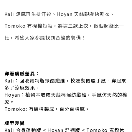
Kali 涼感再生排汗衫、Hoyan 天絲親膚快乾衣
、
Tomoko 有機棉短袖，將這三款上衣，做個超級比一
比，希望大家都能找到合適的裝備！
穿著膚感差異：
Kali：回收寶特瓶聚酯纖維，較運動機能手感。穿起來
多了涼感效果。
Hoyan：植物萃取成天絲棉混紡纖維，手感仿天然的棉
感。
Tomoko: 有機棉製成，百分百棉感。
版型差異
Kali 合身運動版 < Hoyan 舒適版 < Tomoko 寬鬆休