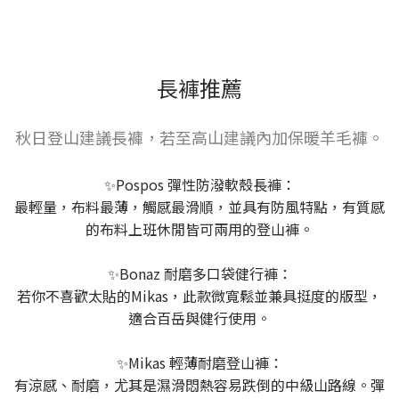
長褲推薦
秋日登山建議長褲，若至高山建議內加保暖羊毛褲。
✨Pospos 彈性防潑軟殼長褲：
最輕量，布料最薄，觸感最滑順，並具有防風特點，有質感
的布料上班休閒皆可兩用的登山褲。
✨Bonaz 耐磨多口袋健行褲：
若你不喜歡太貼的Mikas，此款微寬鬆並兼具挺度的版型，
適合百岳與健行使用。
✨Mikas 輕薄耐磨登山褲：
有涼感、耐磨，尤其是濕滑悶熱容易跌倒的中級山路線。彈