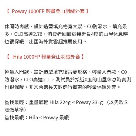
【 Poway 1000FP 輕量登山羽絨外套 】
休閒時尚感、設計造型填充格寬大感、C0防潑水、填充最
多，CLO高達2.76，消費者回饋於接近負4度的山屋休息時
也很保暖。出國海外賞雪超推薦使用。
【 Hila 1000FP 輕量登山羽絨外套 】
輕量入門款、設計造型填充復古菱形格、輕量入門款、C0
防潑水，CLO高達2.1 ，測試員於接近0度的山屋休息時實測
也很保暖。非常合適長天數健行攜帶的輕量保暖外套。
🙋找最輕：重量最輕 Hila 224g < Poway 331g （以男款Ｓ
號做基準）
🙋找最暖：Hila < Poway 最暖