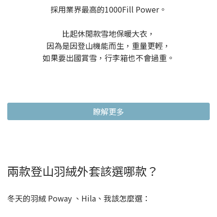
採用業界最高的1000Fill Power。
比起休閒款雪地保暖大衣，
因為是因登山機能而生，重量更輕，
如果要出國賞雪，行李箱也不會過重。
瞭解更多
兩款登山羽絨外套該選哪款？
冬天的羽絨 Poway 、Hila、我該怎麼選：