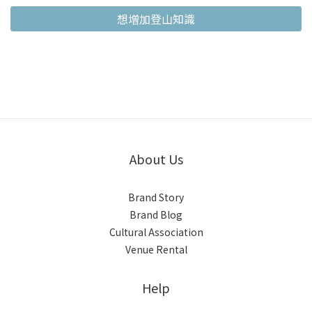
想增加登山知識
About Us
Brand Story
Brand Blog
Cultural Association
Venue Rental
Help