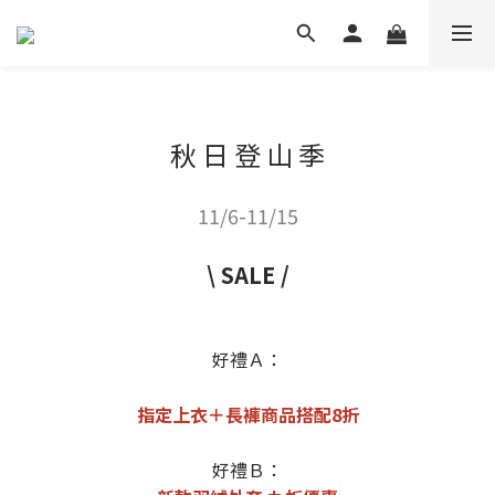
秋 日 登 山 季
11/6-11/15
\ SALE /
好禮Ａ：
指定上衣＋長褲商品搭配8折
好禮Ｂ：