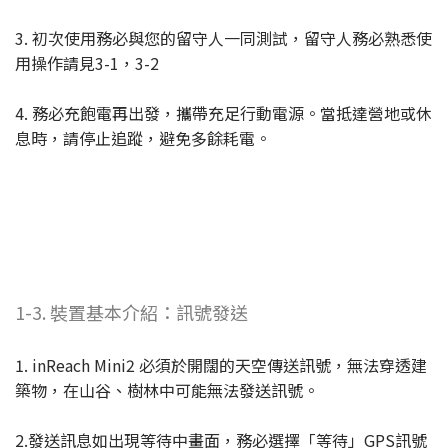
3. 初次使用務必與您的留守人一同測試，留守人務必熟悉使
用操作請見3-1，3-2
4. 務必充飽電再出發，攜帶充足行動電源。當抵達營地或休
息時，請停止追蹤，避免多餘耗電。
1-3. 裝置基本介紹：訊號發送
1. inReach Mini2 必須於開闊的天空傳送訊號，無法穿透建
築物，在山谷、樹林中可能無法發送訊號。
2.發送訊息如出現等待中畫面，務必選擇「等待」GPS訊號