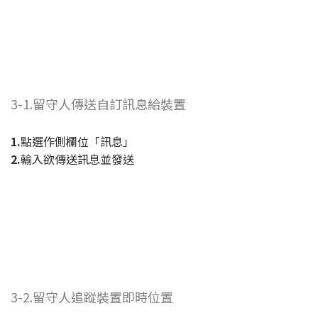
3-1.留守人傳送自訂訊息給裝置
1.
點選作側欄位「訊息」
2.
輸入欲傳送訊息並發送
3-2.留守人追蹤裝置即時位置