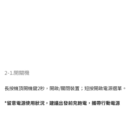
2-1.開關機
長按機頂開機鍵2秒，開啟/關閉裝置；短按開啟電源選單。
*留意電源使用狀況，建議出發前充飽電，攜帶行動電源