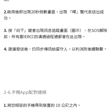
2.
啟用後即出現20秒倒數畫面，出現 「嗶」聲代表送出成
功。
3.
按「向下」鍵會出現訊息追蹤畫面（圖示），在SOS解除
前，所有跟IERCC的溝通過程通都會在此出現。
4.
建議發送後，仍同步傳訊給留守人。以利消防後續聯繫。
2-6.手機App配對連線
1.
將您相容的手機帶到裝置的 10 公尺之內。