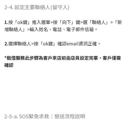
2-4. 設定主要聯絡人(留守人)
1.
按「ok鍵」進入選單>按「向下」鍵>選「聯絡人」>「新
增聯絡人」>輸入姓名、電話、電子郵件信箱。
2.
選擇聯絡人>按「ok鍵」確認email資訊正確。
*租借服務此步驟為客戶來店前由店員設定完畢，客戶僅需
確認
2-5-a. SOS緊急求救：發送流程說明