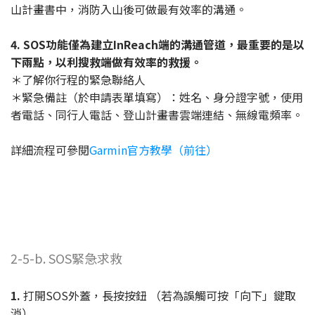
山計畫書中，消防入山後可做最有效率的溝通。
4. SOS功能僅為建立InReach端的溝通管道，最重要的是以
下兩點，以利搜救端做有效率的救援。
＊了解你行程的緊急聯絡人
＊緊急備註（於申請表單填寫）：姓名、身分證字號，使用
者電話、同行人電話、登山計畫書雲端連結、無線電頻率。
詳細流程可參閱
Garmin官方教學（前往）
2-5-b. SOS緊急求救
1.
打開SOS外蓋，長按按鈕 （若為誤觸可按「向下」鍵取
消）