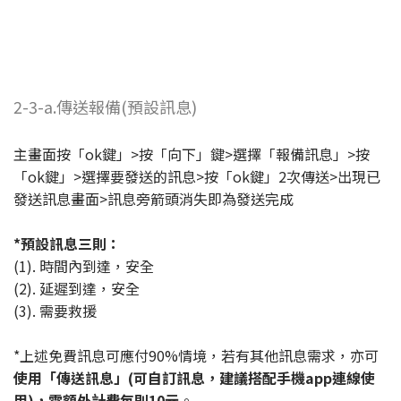
2-3-a.傳送報備(預設訊息)
主畫面按「ok鍵」>按「向下」鍵>選擇「報備訊息」>按
「ok鍵」>選擇要發送的訊息>按「ok鍵」2次傳送>出現已
發送訊息畫面>訊息旁箭頭消失即為發送完成
*預設訊息三則：
(1). 時間內到達，安全
(2). 延遲到達，安全
(3). 需要救援
*上述免費訊息可應付90%情境，若有其他訊息需求，亦可
使用「傳送訊息」(可自訂訊息，建議搭配手機app連線使
用)，需額外計費每則10元
。