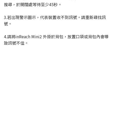
搜尋，於開闊處等待至少45秒。
3.若出現警示圖示，代表裝置收不到訊號。請重新尋找訊
號。
4.請將inReach Mini2 外掛於背包，放置口袋或背包內會導
致訊號不佳。