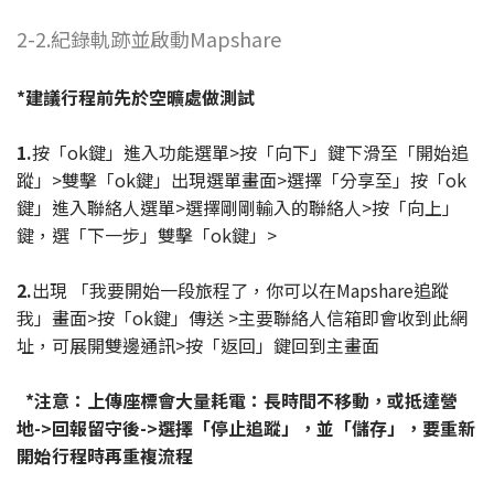
2-2.紀錄軌跡並啟動Mapshare
*建議行程前先於空曠處做測試
1.
按「ok鍵」進入功能選單>按「向下」鍵下滑至「開始追
蹤」>雙擊「ok鍵」出現選單畫面>選擇「分享至」按「ok
鍵」進入聯絡人選單>選擇剛剛輸入的聯絡人>按「向上」
鍵，選「下一步」雙擊「ok鍵」>
2.
出現 「我要開始一段旅程了，你可以在Mapshare追蹤
我」畫面>按「ok鍵」傳送 >主要聯絡人信箱即會收到此網
址，可展開雙邊通訊>按「返回」鍵回到主畫面
*注意：上傳座標會大量耗電：長時間不移動，或抵達營
地->回報留守後->選擇「停止追蹤」，並「儲存」，要重新
開始行程時再重複流程