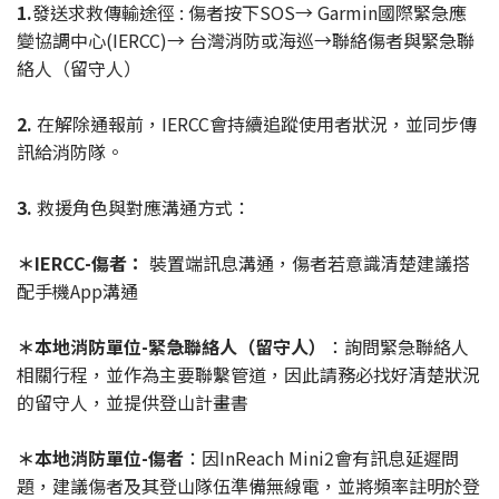
1.
發送求救傳輸途徑 : 傷者按下SOS→ Garmin國際緊急應
變協調中心(IERCC)→ 台灣消防或海巡→聯絡傷者與緊急聯
絡人（留守人）
2.
在解除通報前，IERCC會持續追蹤使用者狀況，並同步傳
訊給消防隊。
3.
救援角色與對應溝通方式：
＊IERCC-傷者：
裝置端訊息溝通，傷者若意識清楚建議搭
配手機App溝通
＊本地消防單位-緊急聯絡人（留守人）
：詢問緊急聯絡人
相關行程，並作為主要聯繫管道，因此請務必找好清楚狀況
的留守人，並提供登山計畫書
＊本地消防單位-傷者
：因InReach Mini2會有訊息延遲問
題，建議傷者及其登山隊伍準備無線電，並將頻率註明於登